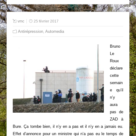
vmc
25 février 2017
Antirépression
,
Automedia
Bruno
Le
Roux
déclare
cette
semain
e qu’il
n’y
aura
pas de
ZAD à
Bure. Ça tombe bien, il n’y en a pas et il n’y en a jamais eu.
Effet d’annonce pour un ministre qui n’a pas eu le temps de